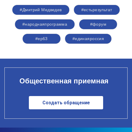
#Дмитрий Медведев
#естьрезультат
#народнаяпрограмма
#форум
#ер63
#единаяроссия
Общественная приемная
Создать обращение