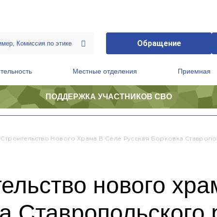
Обращение
тельность
Местные отделения
Приемная
ПОДДЕРЖКА УЧАСТНИКОВ СВО
ственной приемной Председателя Партии
Президиум регионального политического совета
 Строительство Нового Храма В Селе Русская Борковка Ставроп
ельство нового хра
а Ставропольского