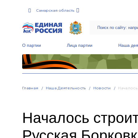
Самарская область
О партии
Лица партии
Наша дея
Местные общественные приемные Партии
Руководитель Региональной обще
Народная программа «Единой России»
Главная
Наша Деятельность
Новости
Началось
Началось строит
Русская Борковк