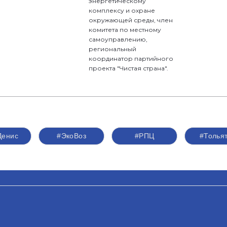
энергетическому
комплексу и охране
окружающей среды, член
комитета по местному
самоуправлению,
региональный
координатор партийного
проекта "Чистая страна".
Денис
#ЭкоВоз
#РПЦ
#Толья