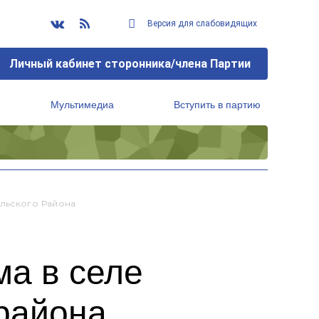
Версия для слабовидящих
Личный кабинет сторонника/члена Партии
Мультимедиа
Вступить в партию
Региональный исполнительный комитет
ольского Района
ма в селе
 района