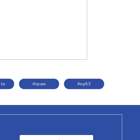
тти
#храм
#ер63