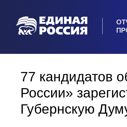
ОТ
ПР
77 кандидатов 
России» зареги
Губернскую Дум