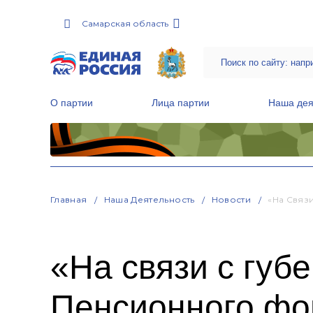
Самарская область
О партии
Лица партии
Наша дея
Местные общественные приемные Партии
Руководитель Региональной обще
Народная программа «Единой России»
Главная
Наша Деятельность
Новости
«На Связ
«На связи с губ
Пенсионного фо