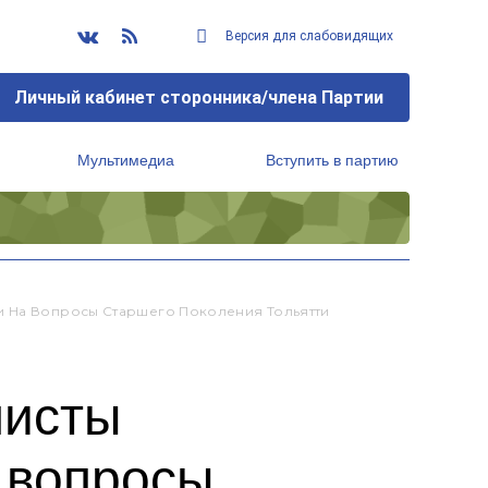
Версия для слабовидящих
Личный кабинет сторонника/члена Партии
Мультимедиа
Вступить в партию
Региональный исполнительный комитет
и На Вопросы Старшего Поколения Тольятти
листы
 вопросы