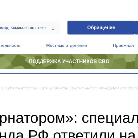
Обращение
тельность
Местные отделения
Приемная
ПОДДЕРЖКА УЧАСТНИКОВ СВО
ственной приемной Председателя Партии
Президиум регионального политического совета
и С Губернатором»: Специалисты Пенсионного Фонда РФ Ответил
ернатором»: специа
нда РФ ответили на