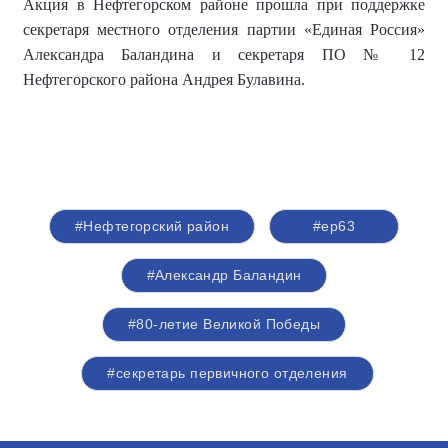
Акция в Нефтегорском районе прошла при поддержке
секретар
я местного отделения партии
«Единая Россия»
Александра
Баландин
а и
секретар
я
ПО № 12
Нефтегорск
ого района Андрея
Булавин
а.
#Нефтегорский район
#ер63
#Александр Баландин
#80-летие Великой Победы
#секретарь первичного отделения