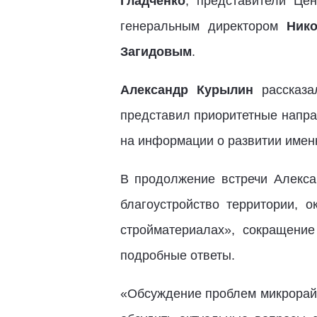
Гладченко
, представители Це
генеральным директором
Ник
Загидовым
.
Александр Курылин
рассказ
представил приоритетные напра
на информации о развитии имен
В продолжение встречи Алекса
благоустройство территории, о
стройматериалах», сокращени
подробные ответы.
«Обсуждение проблем микрорай