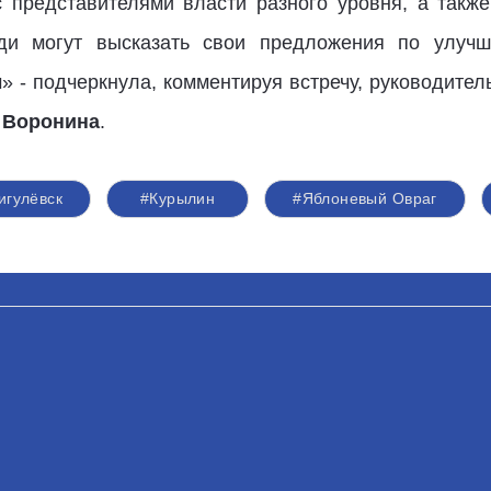
с представителями власти разного уровня, а такж
ди могут высказать свои предложения по улучш
м» - подчеркнула, комментируя встречу, руководит
 Воронина
.
игулёвск
#Курылин
#Яблоневый Овраг