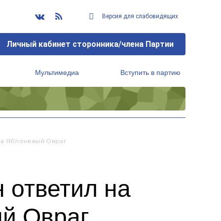
Версия для слабовидящих
Личный кабинет сторонника/члена Партии
Мультимедиа
Вступить в партию
Региональный исполнительный комитет
ка Яблоневый Овраг
 ответил на
ый Овраг