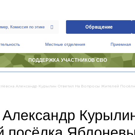
Обращение
тельность
Местные отделения
Приемная
ПОДДЕРЖКА УЧАСТНИКОВ СВО
ственной приемной Председателя Партии
Президиум регионального политического совета
лёвска Александр Курылин Ответил На Вопросы Жителей Посёл
 Александр Курылин
й посёлка Яблонев