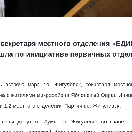
, секретаря местного отделения «Е
шла по инициативе первичных отдел
 встреча мэра г.о. Жигулёвск, секретаря местн
на
с жителями микрорайона Яблоневый Овраг. Иниц
 1.2 местного отделения Партии г.о. Жигулёвск.
лашены депутаты Думы г.о. Жигулёвск во главе