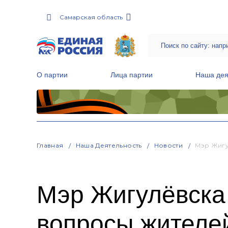
Самарская область
О партии
Лица партии
Наша дея
Местные общественные приемные Партии
Руководитель Региональной обще
Народная программа «Единой России»
Главная
Наша Деятельность
Новости
Мэр Жигу
Мэр Жигулёвска
вопросы жителе