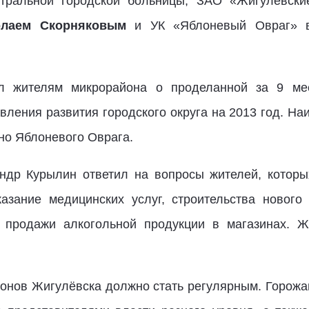
нтральной городской больницы, ЗАО «Жигулёвски
олаем Скорняковым
и УК «Яблоневый Овраг» 
ал жителям микрорайона о проделанной за 9 ме
вления развития городского округа на 2013 год. На
но Яблоневого Оврага.
ндр Курылин ответил на вопросы жителей, котор
казание медицинских услуг, строительства новог
е продажи алкогольной продукции в магазинах. Ж
онов Жигулёвска должно стать регулярным. Горожа