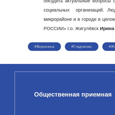
обсудить актуальные вопросы 
социальных организаций. Лю
микрорайоне и в городе в цело
РОССИИ» г.о. Жигулёвск
Ирина
#Воронина
#Гладченко
#Ж
Общественная приемная