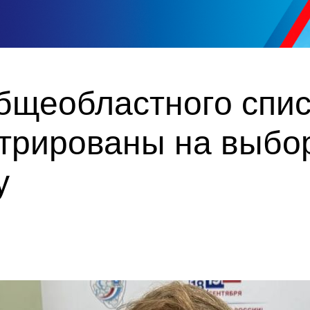
общеобластного спи
стрированы на выбо
у