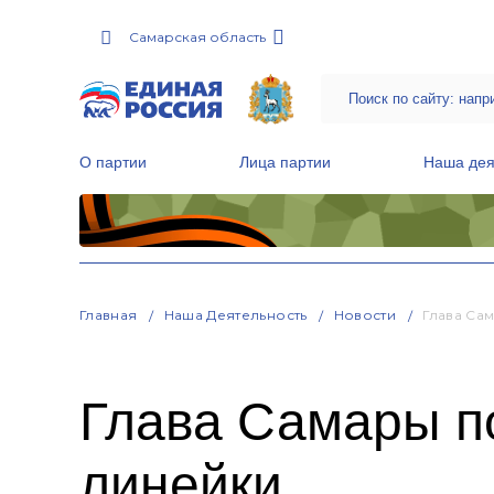
Самарская область
О партии
Лица партии
Наша дея
Местные общественные приемные Партии
Руководитель Региональной обще
Народная программа «Единой России»
Главная
Наша Деятельность
Новости
Глава Са
Глава Самары п
линейки