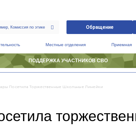
Обращение
тельность
Местные отделения
Приемная
ПОДДЕРЖКА УЧАСТНИКОВ СВО
ственной приемной Председателя Партии
Президиум регионального политического совета
мары Посетила Торжественные Школьные Линейки
осетила торжестве