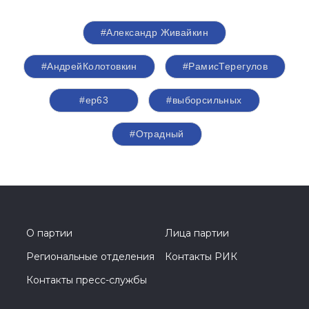
#Александр Живайкин
#АндрейКолотовкин
#РамисТерегулов
#ер63
#выборсильных
#Отрадный
О партии
Лица партии
Региональные отделения
Контакты РИК
Контакты пресс-службы