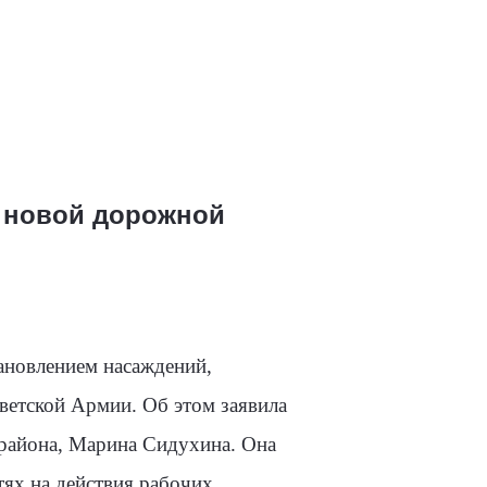
а новой дорожной
ановлением насаждений,
ветской Армии. Об этом заявила
района, Марина Сидухина. Она
ях на действия рабочих,