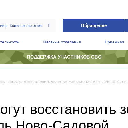
Обращение
тельность
Местные отделения
Приемная
ПОДДЕРЖКА УЧАСТНИКОВ СВО
ственной приемной Председателя Партии
Президиум регионального политического совета
сы Помогут Восстановить Зеленые Насаждения Вдоль Ново-Садо
огут восстановить 
ль Ново-Садовой