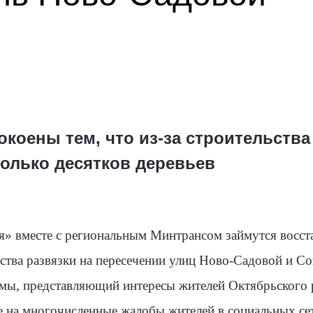
коены тем, что из-за строительств
колько десятков деревьев
я» вместе с региональным Минтрансом займутся восст
ства развязки на пересечении улиц Ново-Садовой и Со
умы, представляющий интересы жителей Октябрьского 
ие на многочисленные жалобы жителей в социальных сет