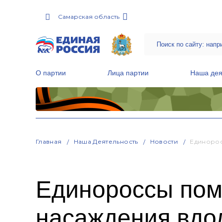
Самарская область
О партии
Лица партии
Наша дея
Местные общественные приемные Партии
Руководитель Региональной обще
Народная программа «Единой России»
Главная
Наша Деятельность
Новости
Единорос
Единороссы пом
насаждения вдо