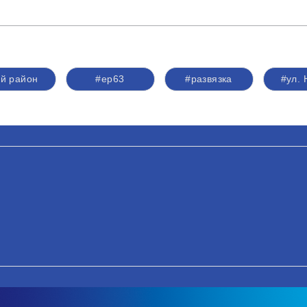
ий район
#ер63
#развязка
#ул.