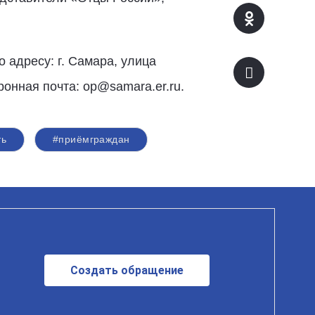
 адресу: г. Самара, улица
ронная почта: op@samara.er.ru.
ть
#приёмграждан
Создать обращение