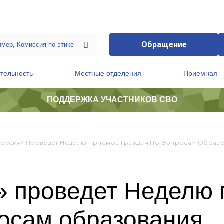
Обращение
тельность
Местные отделения
Приемная
ПОДДЕРЖКА УЧАСТНИКОВ СВО
ственной приемной Председателя Партии
Президиум регионального политического совета
Россия» Проведет Неделю Приемов Граждан По Вопросам Образ
» проведет Неделю
росам образования