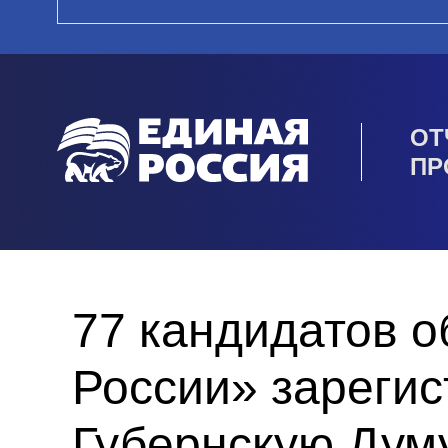
ОТ
ПР
77 кандидатов 
России» зареги
Губернскую Дум