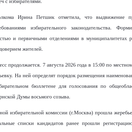
еч с избирателями.
полкома Ирина Петшик отметила, что выдвижение 
ованиями избирательного законодательства. Форм
стью и первичными отделениями в муниципалитетах р
доверием жителей.
сс продолжается. 7 августа 2026 года в 15:00 по местно
ьевку. На ней определят порядок размещения наименов
бирательном бюллетене для голосования по общеобла
рнской Думы восьмого созыва.
ной избирательной комиссии (г.Москва) прошла жеребье
альные списки кандидатов ранее прошли регистраци