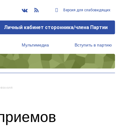
Версия для слабовидящих
Личный кабинет сторонника/члена Партии
Мультимедиа
Вступить в партию
Региональный исполнительный комитет
ования
 приемов