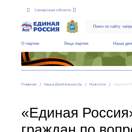
Самарская область
О партии
Лица партии
Наша дея
Местные общественные приемные Партии
Руководитель Региональной обще
Народная программа «Единой России»
Главная
Наша Деятельность
Новости
«Единая 
«Единая Россия
граждан по воп