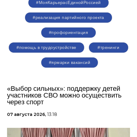
#МояКарьерасЕдинойРоссией
#реализация партийного проекта
#профориентация
#помощь в трудоустройстве
#тренинги
#ярмарки вакансий
«Выбор сильных»: поддержку детей
участников СВО можно осуществить
через спорт
07 августа 2026,
13:18