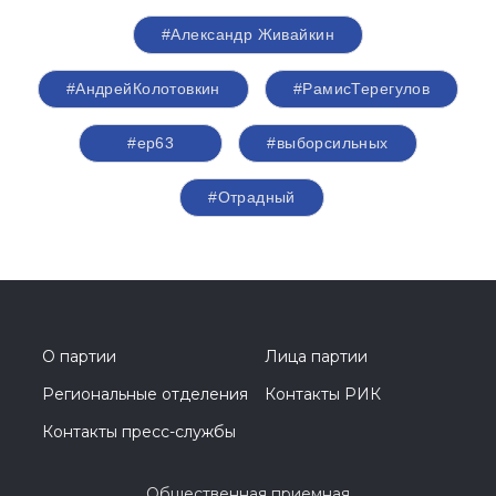
#Александр Живайкин
#АндрейКолотовкин
#РамисТерегулов
#ер63
#выборсильных
#Отрадный
О партии
Лица партии
Региональные отделения
Контакты РИК
Контакты пресс-службы
Общественная приемная