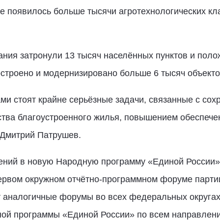
е появилось больше тысячи агротехнологических клас
ания затронули 13 тысяч населённых пунктов и поло
остроено и модернизировано больше 6 тысяч объект
ами стоят крайне серьёзные задачи, связанные с сох
ства благоустроенного жилья, повышением обеспече
 Дмитрий Патрушев.
ений в новую Народную программу «Единой России
ервом окружном отчётно-программном форуме партии 
т аналогичные форумы во всех федеральных округах
ной программы «Единой России» по всем направлен