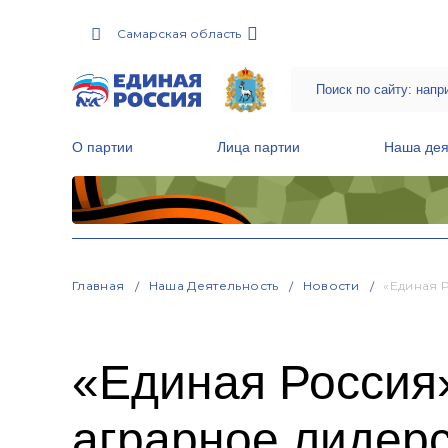
Самарская область
О партии
Лица партии
Наша дея
Местные общественные приемные Партии
Руководитель Региональной обще
Народная программа «Единой России»
Главная
Наша Деятельность
Новости
«Единая 
«Единая Россия
аграрное лидер