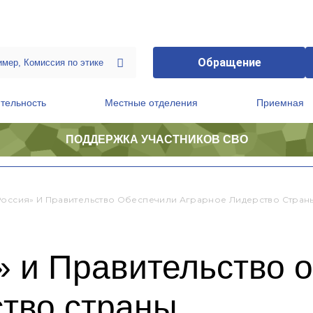
Обращение
тельность
Местные отделения
Приемная
ПОДДЕРЖКА УЧАСТНИКОВ СВО
ственной приемной Председателя Партии
Президиум регионального политического совета
Россия» И Правительство Обеспечили Аграрное Лидерство Стран
» и Правительство 
ство страны