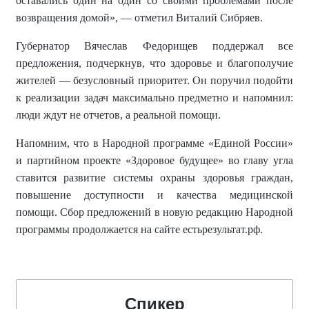
оставались один на один со своими проблемами после
возвращения домой», — отметил Виталий Сибряев.
Губернатор Вячеслав Федорищев поддержал все
предложения, подчеркнув, что здоровье и благополучие
жителей — безусловный приоритет. Он поручил подойти
к реализации задач максимально предметно и напомнил:
люди ждут не отчетов, а реальной помощи.
Напомним, что в
Народной программ
е
«Единой России»
и партийно
м
проект
е
«Здоровое будущее»
во главу угла
ставится
развитие системы охраны здоровья граждан,
повышение доступности и качества медицинской
помощи. Сбор предложений в новую редакцию Народной
программы продолжается на сайте естьрезультат.рф.
Спикер