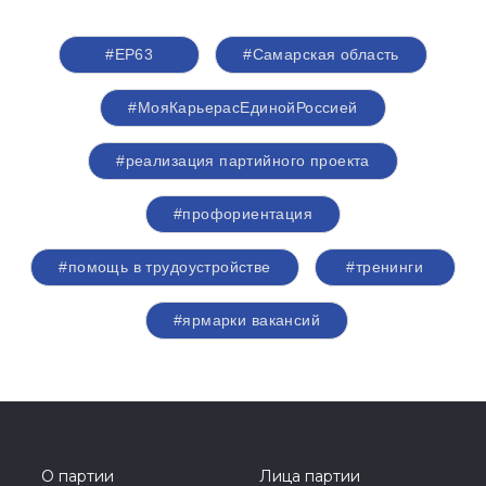
#ЕР63
#Самарская область
#МояКарьерасЕдинойРоссией
#реализация партийного проекта
#профориентация
#помощь в трудоустройстве
#тренинги
#ярмарки вакансий
О партии
Лица партии