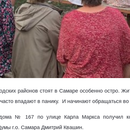
одских районов стоят в Самаре особенно остро. Жи
часто впадают в панику. И начинают обращаться во 
дома № 167 по улице Карла Маркса получил ко
Думы г.о. Самара Дмитрий Квашин.