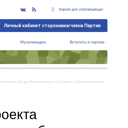
Версия для слабовидящих
Личный кабинет сторонника/члена Партии
Мультимедиа
Вступить в партию
Региональный исполнительный комитет
Жителями Будут Внимательно Следить За Возведением
роекта