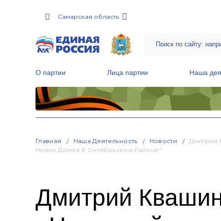
Самарская область
О партии
Лица партии
Наша дея
Местные общественные приемные Партии
Руководитель Региональной обще
Народная программа «Единой России»
Главная
Наша Деятельность
Новости
Дмитрий 
Новых Домов В Октябрьском Районе"
Дмитрий Квашин