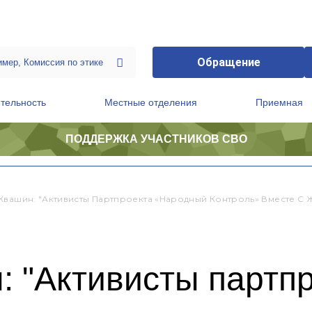
Обращение
тельность
Местные отделения
Приемная
ПОДДЕРЖКА УЧАСТНИКОВ СВО
ственной приемной Председателя Партии
Президиум регионального политического совета
Квашин: "Активисты Партпроекта «Народный Контроль» Вместе С 
: "Активисты партп