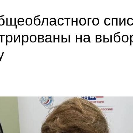
общеобластного спи
стрированы на выбо
у