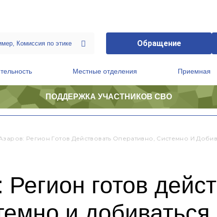
Обращение
тельность
Местные отделения
Приемная
ПОДДЕРЖКА УЧАСТНИКОВ СВО
ственной приемной Председателя Партии
Президиум регионального политического совета
Азаров: Регион Готов Действовать Оперативно, Системно И Добива
 Регион готов дейс
темно и добиваться 