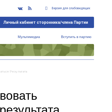
Версия для слабовидящих
Личный кабинет сторонника/члена Партии
Мультимедиа
Вступить в партию
Региональный исполнительный комитет
ться Результата
твовать
результата