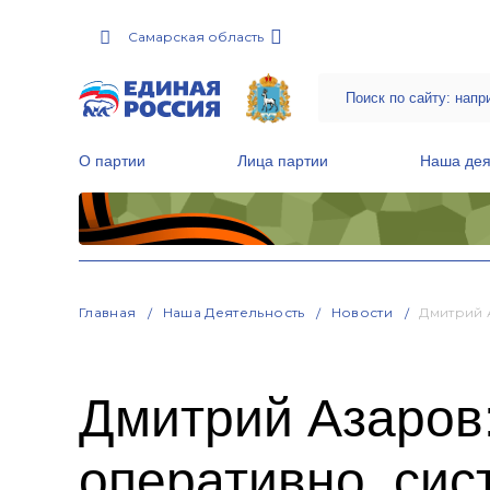
Самарская область
О партии
Лица партии
Наша дея
Местные общественные приемные Партии
Руководитель Региональной обще
Народная программа «Единой России»
Главная
Наша Деятельность
Новости
Дмитрий 
Дмитрий Азаров:
оперативно, сис