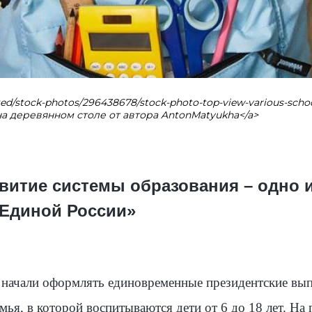
mited/stock-photos/296438678/stock-photo-top-view-various-sc
 деревянном столе от автора AntonMatyukha</a>
звитие системы образования – одно 
Единой России»
а начали оформлять единовременные президентские вып
ья, в которой воспитываются дети от 6 до 18 лет. На