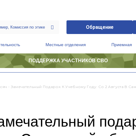
Обращение
тельность
Местные отделения
Приемная
ПОДДЕРЖКА УЧАСТНИКОВ СВО
ственной приемной Председателя Партии
Президиум регионального политического совета
ысяч - Замечательный Подарок К Учебному Году: Со 2 Августа В 
замечательный пода