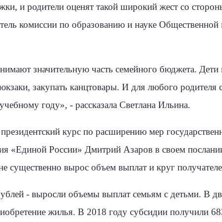
жки, и родители оценят такой широкий жест со стороны
атель комиссии по образованию и науке Общественной
занимают значительную часть семейного бюджета. Дети
юкзаки, закупать канцтовары. И для любого родителя с
учебному году», - рассказала Светлана Ильина.
 президентский курс по расширению мер государствен
ния «Единой России» Дмитрий Азаров в своем послании
оне существенно вырос объем выплат и круг получател
 рублей - выросли объемы выплат семьям с детьми. В д
обретение жилья. В 2018 году субсидии получили 683,