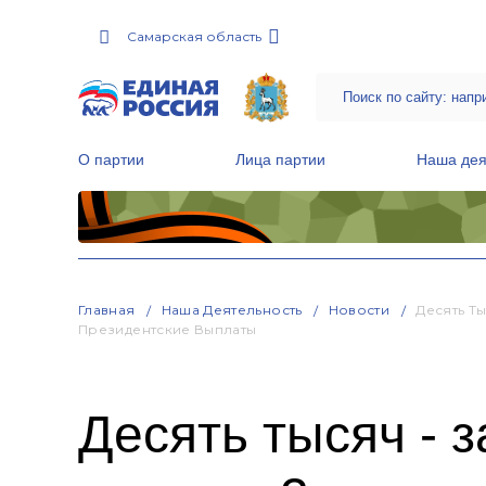
Самарская область
О партии
Лица партии
Наша дея
Местные общественные приемные Партии
Руководитель Региональной обще
Народная программа «Единой России»
Главная
Наша Деятельность
Новости
Десять Т
Президентские Выплаты
Десять тысяч - 