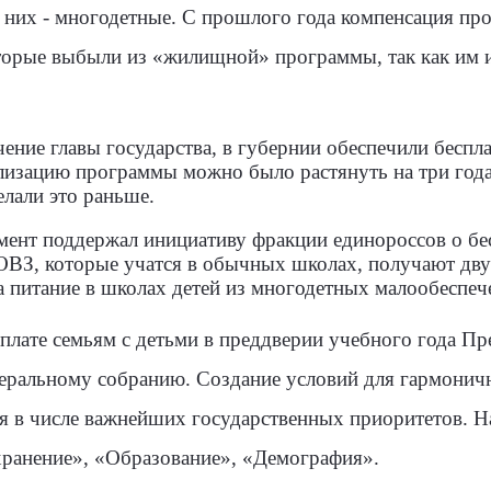
них - многодетные. С прошлого года компенсация про
оторые выбыли из «жилищной» программы, так как им и
ение главы государства, в губернии обеспечили беспл
ализацию программы можно было растянуть на три год
лали это раньше.
мент поддержал инициативу фракции единороссов о б
с ОВЗ, которые учатся в обычных школах, получают дву
 питание в школах детей из многодетных малообеспеч
лате семьям с детьми в преддверии учебного года П
деральному собранию. Создание условий для гармонич
ся в числе важнейших государственных приоритетов. Н
ранение», «Образование», «Демография».