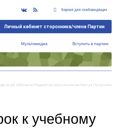
Версия для слабовидящих
Личный кабинет сторонника/члена Партии
Мультимедиа
Вступить в партию
Региональный исполнительный комитет
Самарской Области Родители Школьников Могут Получить
рок к учебному