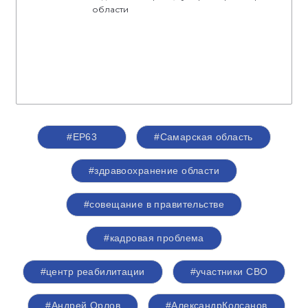
области
#ЕР63
#Самарская область
#здравоохранение области
#совещание в правительстве
#кадровая проблема
#центр реабилитации
#участники СВО
#Андрей Орлов
#АлександрКолсанов