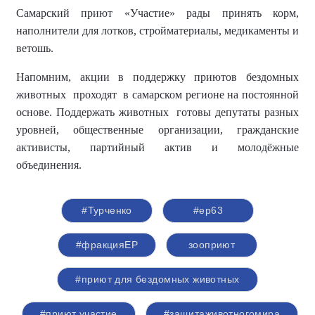
Самарски
й
приют
«Участие»
рады принять корм,
н
ап
олнители для лотков
, стройматериалы, медикаменты
и
ветошь.
Напомним, акци
и в поддержку приютов бездомных
животных
проходят в самарском регионе на постоянной
основе. Поддержать животных
готовы
депутаты разных
уровней, общественные организации, гражданские
активисты,
партийный актив и молодёжные
объединения.
#Турченко
#ер63
#фракцияЕР
зооприют
#приют для бездомных животных
#приют участие
#защитаживотногомира