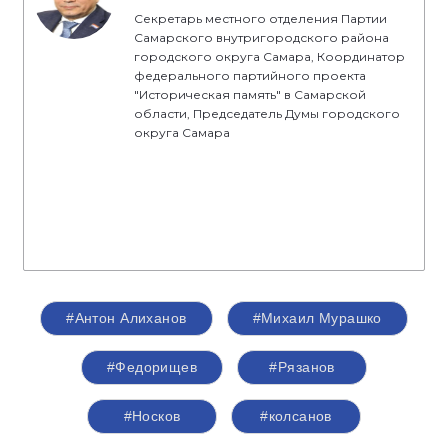
Секретарь местного отделения Партии
Самарского внутригородского района
городского округа Самара, Координатор
федерального партийного проекта
"Историческая память" в Самарской
области, Председатель Думы городского
округа Самара
#Антон Алиханов
#Михаил Мурашко
#Федорищев
#Рязанов
#Носков
#колсанов