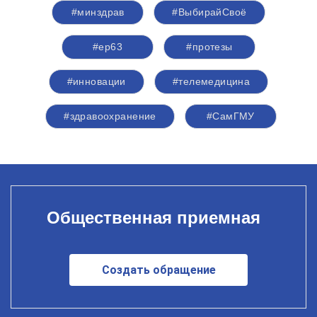
#минздрав
#ВыбирайСвоё
#ер63
#протезы
#инновации
#телемедицина
#здравоохранение
#СамГМУ
Общественная приемная
Создать обращение