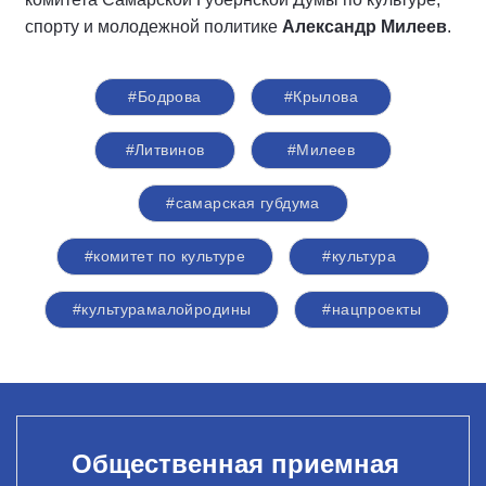
спорту и молодежной политике
Александр Милеев
.
#Бодрова
#Крылова
#Литвинов
#Милеев
#самарская губдума
#комитет по культуре
#культура
#культурамалойродины
#нацпроекты
Общественная приемная