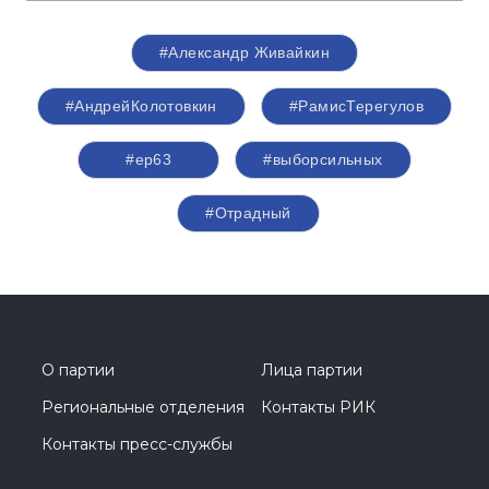
#Александр Живайкин
#АндрейКолотовкин
#РамисТерегулов
#ер63
#выборсильных
#Отрадный
О партии
Лица партии
Региональные отделения
Контакты РИК
Контакты пресс-службы