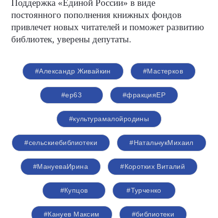
Поддержка «Единой России» в виде
постоянного пополнения книжных фондов
привлечет новых читателей и поможет развитию
библиотек, уверены депутаты.
#Александр Живайкин
#Мастерков
#ер63
#фракцияЕР
#культурамалойродины
#сельскиебиблиотеки
#НатальчукМихаил
#МануеваИрина
#Коротких Виталий
#Купцов
#Турченко
#Кануев Максим
#библиотеки